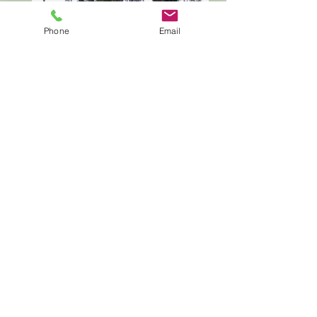
Phone
Email
D. Dimous Saumonée-