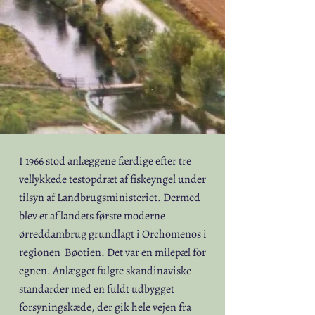
I 1966 stod anlæggene færdige efter tre
vellykkede testopdræt af fiskeyngel under
tilsyn af Landbrugsministeriet. Dermed
blev et af landets første moderne
ørreddambrug grundlagt i Orchomenos i
regionen Bøotien. Det var en milepæl for
egnen. Anlægget fulgte skandinaviske
standarder med en fuldt udbygget
forsyningskæde, der gik hele vejen fra