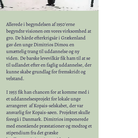
Allerede i begyndelsen af 1950'erne
begyndte visionen om vores virksomhed at
gro. De hårde efterkrigsår i Grækenland
gav den unge Dimitrios Dimou en
umættelig trang til uddannelse og ny
viden. De barske levevilkår fik ham til at se
til udlandet efter en faglig uddannelse, der
kunne skabe grundlag for fremskridt og
velstand.
I 1955 fik han chancen for at komme med i
et uddannelsesprojekt for lokale unge
arrangeret af Kopais-selskabet, der var
ansvarlig for Kopais-søen. Projektet skulle
foregå i Danmark. Dimitrios imponerede
med enestående præstationer og modtog et
stipendium fra det græske