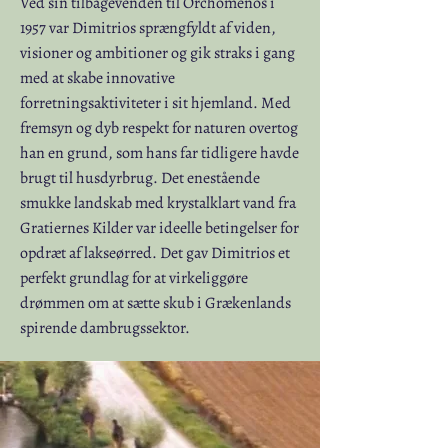
Ved sin tilbagevenden til Orchomenos i
1957 var Dimitrios sprængfyldt af viden,
visioner og ambitioner og gik straks i gang
med at skabe innovative
forretningsaktiviteter i sit hjemland. Med
fremsyn og dyb respekt for naturen overtog
han en grund, som hans far tidligere havde
brugt til husdyrbrug. Det enestående
smukke landskab med krystalklart vand fra
Gratiernes Kilder var ideelle betingelser for
opdræt af lakseørred. Det gav Dimitrios et
perfekt grundlag for at virkeliggøre
drømmen om at sætte skub i Grækenlands
spirende dambrugssektor.