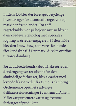
I tidens løb blev der foretaget betydelige
investeringer for at anskaffe røgeovne og
maskiner fra udlandet. For at få
røgeteknikken op på højeste niveau blev en
dansk fødevareteknolog med speciale i
røgning af ørreder engageret. På den måde
blev den know-how, som vores far havde
fået kendskab til i Danmark, direkte overført
til vores dambrug.
​For at udbrede kendskabet til lakseørreden,
der dengang var ret ukendt for den
almindelige forbruger, blev akvarier med
levende lakseørreder fra Dimous dambrug i
Orchomenos opstillet i udvalgte
delikatesseforretninger i centrum af Athen.
Målet var præsentere varen og fremme
forbruget af produktet.