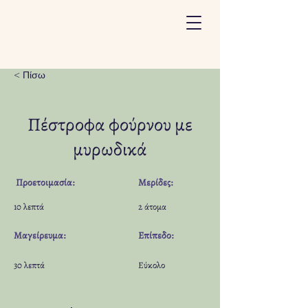
< Πίσω
Πέστροφα φούρνου με
μυρωδικά
Προετοιμασία:
Μερίδες:
10 λεπτά
2 άτομα
Μαγείρευμα:
Επίπεδο:
30 λεπτά
Εύκολο