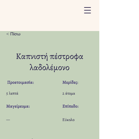
< Πίσω
Καπνιστή πέστροφα
λαδολέμονο
Προετοιμασία:
Μερίδες:
5 λεπτά
2 άτομα
Μαγείρευμα:
Επίπεδο:
—
Εύκολο